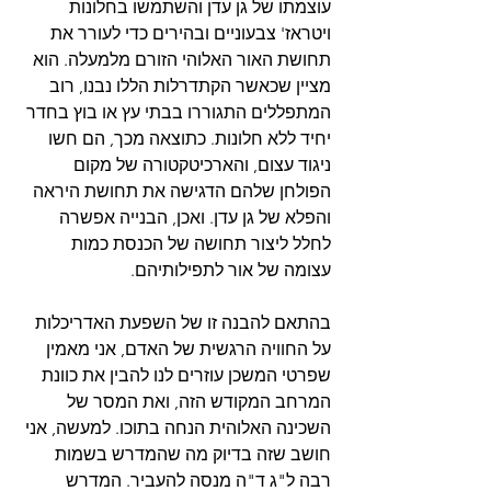
עוצמתו של גן עדן והשתמשו בחלונות 
ויטראז' צבעוניים ובהירים כדי לעורר את 
תחושת האור האלוהי הזורם מלמעלה. הוא 
מציין שכאשר הקתדרלות הללו נבנו, רוב 
המתפללים התגוררו בבתי עץ או בוץ בחדר 
יחיד ללא חלונות. כתוצאה מכך, הם חשו 
ניגוד עצום, והארכיטקטורה של מקום 
הפולחן שלהם הדגישה את תחושת היראה 
והפלא של גן עדן. ואכן, הבנייה אפשרה 
לחלל ליצור תחושה של הכנסת כמות 
עצומה של אור לתפילותיהם.
בהתאם להבנה זו של השפעת האדריכלות 
על החוויה הרגשית של האדם, אני מאמין 
שפרטי המשכן עוזרים לנו להבין את כוונת 
המרחב המקודש הזה, ואת המסר של 
השכינה האלוהית הנחה בתוכו. למעשה, אני 
חושב שזה בדיוק מה שהמדרש בשמות 
רבה ל"ג ד"ה מנסה להעביר. המדרש 