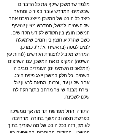
מלמד שהמשכן שיקף את כל הדברים 
שבשמים; המדרש עובר בפירוט ומתאר 
כיצד כל היבט של המשכן מייצג היבט אחר 
של השמים. למשל, המדרש מציין שצעיף 
המשכן חוצץ בין הקודש לקודש הקדושים, 
כשם שהרקיע חוצץ בין המים שלמעלה 
למים למטה (בראשית  א': ז'). כמו כן, 
המדרש מקביל לתצורת הקרשים (לוחות עץ 
השיטה) המקיפים את המשכן, עם השרפים 
(המלאכים השמימיים) העומדים סביב ה' 
בשמים. כל חלק במשכן ייצג פיזית היבט 
אחר של גן עדן, וככזה, מתאם לרעיון של 
יצירת מבנה שיוצר מרחב בתוך הקהילה 
שלנו לשכינה.
התורה, החל מפרשת תרומה אך ממשיכה 
בפרשת תצוה ובהמשך בתורה, מרחיבה 
לעומק, דנה בכל היבט של מה שצריך בתוך 
המשכן – המידות, החומרים, ההשפעה בין 