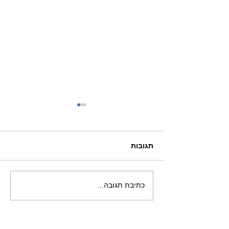
תגובות
כתיבת תגובה...
כשהמקווה פוגש טראומה –
מסע אישי של ריפוי