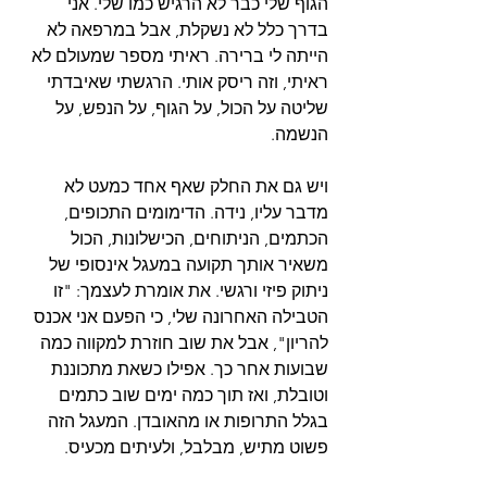
הגוף שלי כבר לא הרגיש כמו שלי. אני 
בדרך כלל לא נשקלת, אבל במרפאה לא 
הייתה לי ברירה. ראיתי מספר שמעולם לא 
ראיתי, וזה ריסק אותי. הרגשתי שאיבדתי 
שליטה על הכול, על הגוף, על הנפש, על 
הנשמה.
ויש גם את החלק שאף אחד כמעט לא 
מדבר עליו, נידה. הדימומים התכופים, 
הכתמים, הניתוחים, הכישלונות, הכול 
משאיר אותך תקועה במעגל אינסופי של 
ניתוק פיזי ורגשי. את אומרת לעצמך: "זו 
הטבילה האחרונה שלי, כי הפעם אני אכנס 
להריון", אבל את שוב חוזרת למקווה כמה 
שבועות אחר כך. אפילו כשאת מתכוננת 
וטובלת, ואז תוך כמה ימים שוב כתמים 
בגלל התרופות או מהאובדן. המעגל הזה 
פשוט מתיש, מבלבל, ולעיתים מכעיס.