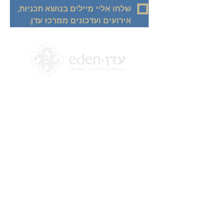
שלחו אליי מיילים בנושא תכניות, 
אירועים ועדכונים ממרכז עדן.
+972 58-555-8821
info@theedencenter.co
m
כתובת המשרד:
האומן 18, קומה 2
תלפיות, ירושלים