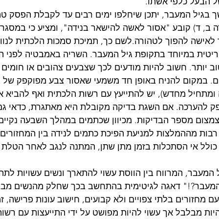
של הבעל כלפי אשתו.
 בגיל המעבר, יתכן שיחלפו ימים רבים עד לקבלת הפסק טהר
ה ב, ד) קובע "אסור לאשה להישאר בנידה", ומציע כי במסגר
 לאישה להפוך לטהורה.לשם כך, תמיכת סמכות הלכתית לנוו
ריטית במיוחד בתקופת גיל המעבר. השריה באמבטיה לפני ה
 יותר. חשוב להיות מודעים לכך שצבעים צהובים או חומים ב
ם. במקום להניח באופן חד משמעי שאסור צבע מפוקפק של ב
ומתחיל מחדש), יש להתייעץ עם רשות הלכתית ואף להביא א
ק להערכה. אם השגת בדיקה מקובלת היא מאתגרת, כדאי גם 
צמצום מספר הבדיקות. מכיוון שכתמים במהלך השבעה נקיים 
בות מההמלצות למניעת הפיכת כתמים לנידה בין המחזורים 
ולל אי ​​הסתכלות בזמן מתן שתן, המתנה לנגב לאחר הטלת ש
המעבר, המרווח בין הווסת עשוי להתארך ונשים עשויות לתהו
 המעבר?!" דאגה לגיטימית בהתחשב בכך שחלק מהנשים מבוגר
 עם מחזורים בלתי צפויים ולא קבועים, חישוב עונות פרישה, זמ
יות מבלבל אך עשוי להיות מפושט על ידי התייעצות עם רשות