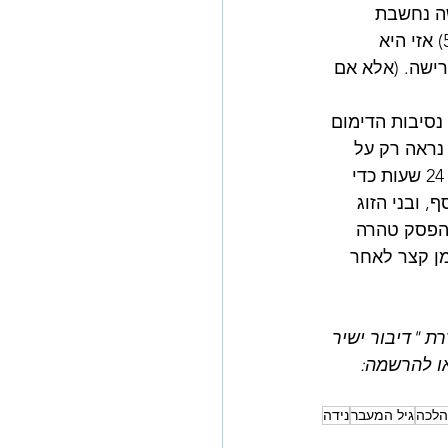
 יום ללא מחזור, אישה נחשבת 
למסלקת דם ואם היא בגיל גיל המעבר (המוגדר על ידי חלק מהרשויות הרבניות כ-53) אזי היא 
ישה. (אלא אם 
נסיבות הדימום 
נראה רק על 
תחתונים צבעוניים, אבל כמה רשויות הלכה ממליצות להימנע מקיום יחסי מין במשך 24 שעות כדי 
 ובני הזוג 
 הפסק טהרה 
ן קצר לאחר 
ת "דיבור ישיר 
י 2019. לפרטים נוספים או להרשמה: 
הלכה
גיל המעבר
נידה