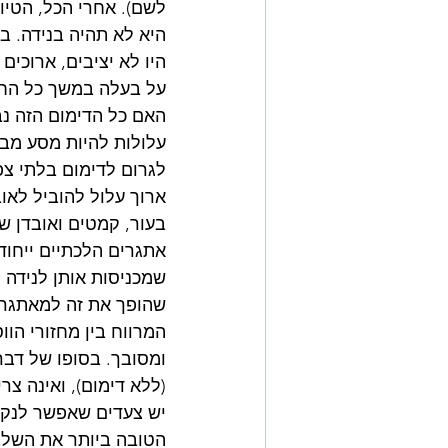
לשם). אחרי הכל, הטיול
היו לא יציבים, ארוכים
על בעלה במשך כל הח
האם כל הדימום הזה נב
עלולות להיות מסע מבל
לגרום לדימום בלתי צפו
ארוך עלול להוביל לאוב
בעור, קמטים ואובדן שי
אתגרים הלכתיים ייחודי
שמכניסות אותן לנידה ל
שהופך את זה למאתגר 
המרווח בין מחזורי הו
ומסובך. בסופו של דב
(ללא דימום), ואינה צר
יש צעדים שאפשר לנקוט
הטובה ביותר את השלב