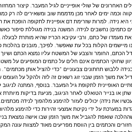
ים האחרונים של שולי אופייניים לגיל המעבר. קיצור המחזור
וה וכמה ימים לאחר מכן מדממת שוב ומשאירים לה רק כמה 
היא נידה. למרות שזרימת דם אופיינית לתקופה הופכת את הא
ם כתמים) נחשבים לנידה. המשנה בנידה מגוללת סיפור כאשר
את מעמדו של כתם, ורבי עקיבא הכריז שהיא מותרת לבעלה בנ
ו מיישמים הקלות בכל עת שאפשר. לפיכך, מובנים בהלכות כ
דל הכתם, החומר והצבע של המשטח עליו נמצא הכתם ושיוך 
יוון שחוקי הכתמים אינם חלים על כתמים המופיעים על משטחי
ידה ללבוש תחתונים צבעוניים "כדי להציל אותן מכתמים". 
דיל את משך הזמן שבני זוג רשאים זה לזה ולהקל על העומס ש
סתיים האופיינית לתקופת גיל המעבר. בנוסף, המתנה לניגוב 
תן או בנייר הטואלט לאחר הניגוב, מניעת בדיקות מיותרת א
כשיו את נידה) יכולים לעזור להימנע מלהפוך לנידה מכתמים.
דות במערכת על ידי נקיטת אמצעי זהירות כדי להימנע מלהיות
שההלכה שואפת להגביל את משך הזמן שבו אישה נמצאת בנידה
חזורים והכתמים בין הווסת מפריעים מאוד למצוות עונה המקר