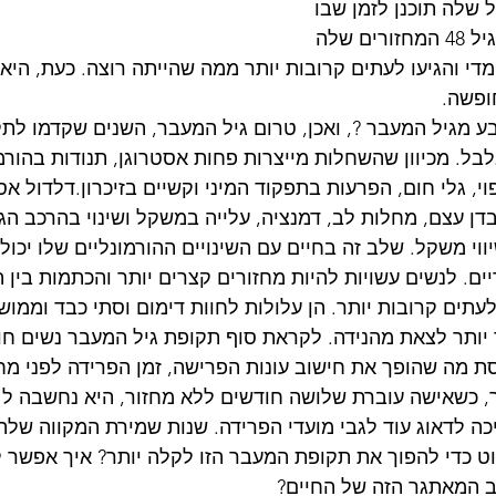
 שלה תוכנן לזמן שבו 
היא לא תהיה בנידה. בגיל 48 המחזורים שלה 
 מדי והגיעו לעתים קרובות יותר ממה שהייתה רוצה. כעת, היא
ופשה.
ע מגיל המעבר ?, ואכן, טרום גיל המעבר, השנים שקדמו לת
בל. מכיוון שהשחלות מייצרות פחות אסטרוגן, תנודות בהורמו
י, גלי חום, הפרעות בתפקוד המיני וקשיים בזיכרון.דלדול אס
דן עצם, מחלות לב, דמנציה, עלייה במשקל ושינוי בהרכב הגוף
ווי משקל. שלב זה בחיים עם השינויים ההורמונליים שלו יכול 
ים. לנשים עשויות להיות מחזורים קצרים יותר והכתמות בין ה
עתים קרובות יותר. הן עלולות לחוות דימום וסתי כבד וממושך
יותר לצאת מהנידה. לקראת סוף תקופת גיל המעבר נשים חו
וסת מה שהופך את חישוב עונות הפרישה, זמן הפרידה לפני מח
ר, כשאישה עוברת שלושה חודשים ללא מחזור, היא נחשבה ל
יכה לדאוג עוד לגבי מועדי הפרידה. שנות שמירת המקווה שלה
 כדי להפוך את תקופת המעבר הזו לקלה יותר? איך אפשר לנ
 המאתגר הזה של החיים?