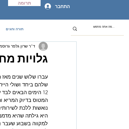
תרומה
התחבר
תורה וחגים
ד"ר שרון גלפר גרוסמן
גלויות מח
עברו שלוש שנים מאז 
שלהם ביחד ושולי היית
12 הימים הבאים לבד 
המטוס בדיוק המריא וה
נואשות ללכת לשירותים
היא גילתה שהיא מדממ