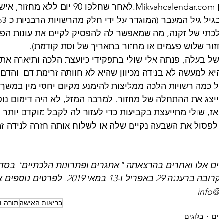
שימוש באפליקציה כגון Mikvahcalendar.com.לאחר שחלפו 90
תי של זקנה, מה שמאפשר לה להפסיק לקיים את עונות הפר
זור שלוש פעמים או מחזור בתאריך של וסת קודמת).
 של בעלה, פנתה אלי שולי בתפקידי כיועצת הלכה ותיארה את 
א למעשה לא בנידה מכיוון שהיא לא חוותה זרימת דם, והדם 
צג את ההתחלה של מחזור. למרבה המזל, לא היה דימום נוסף,
אז, שולי מתייעצת בקביעות כדי לעזור לה לקבל מוקדם יותר
לפסול את השבעה נקיים שלה או לשלוח אותה חזרה לנידה זמ
ים אלו ואחרים בהרצאתה "אתגרים ופתרונות הלכתיים" בסדר
על טרום-מנופאוזה" הקרובה ברעננה 29 באפריל ו-13 במא
info
בריאות האישה
תורה ו
ים
בלוגים