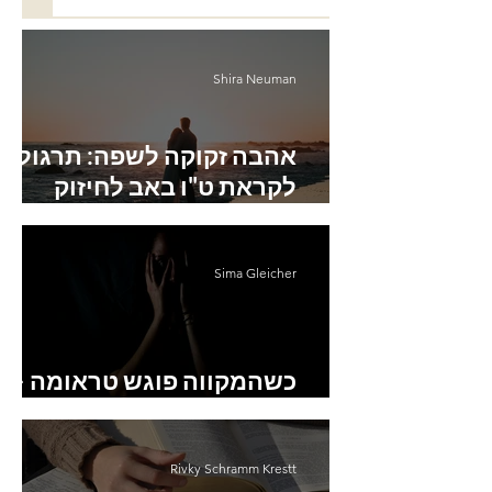
Shira Neuman
אהבה זקוקה לשפה: תרגול
לקראת ט"ו באב לחיזוק
האינטימיות הרגשית
Sima Gleicher
כשהמקווה פוגש טראומה –
מסע אישי של ריפוי
Rivky Schramm Krestt