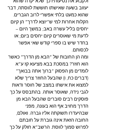
ולקבוע את נסיעותיו כך שלא יקרה שהוא 
יעזוב בשעה שאישתו חוששת לווסתה, דבר 
שהוא כמעט בלתי אפשרי לרוב הגברים. 
הקלות אחרות למי ש”יוצא לדרך” הן קיום 
יחסים בליל עשרה באב; במשך היום – 
לדעת מי שאוסרים קיום יחסים ביום; או 
בחדר שיש בו ספרי קודש שאי אפשר 
לכסותם.
ומה הן החובות של “הבא מן הדרך” כאשר 
הוא חוזר? במסכת בבא מציעא קז ע”א 
לומדים מן הפסוק “ברוך אתה בבואך” 
(דברים כח, ו) שהבעל החוזר צריך שלא 
למצוא את אישתו במצב של חוסר ודאות 
לגבי נידה, שאוסר אותה. בהתבסס על כך 
פוסקים רבים סוברים שהבעל הבא מן 
הדרך מחויב אף הוא בעונה, מפני 
שבהיעדרו תשוקתה אליו גברה. ואולם, 
החובה הזאת אינה גוברת על חובתם 
לפרוש סמוך לווסת. הרשב”א חולק על כך 