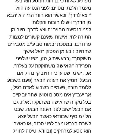
מפתיע לגלות כי בן הזוג הנוסע הוא בעל 
מעמד הלכתי מסוים: לפני הנסיעה הוא 
‘יוצא לדרך’, וכאשר הוא חוזר הרי הוא ‘הבא 
מן הדרך’ ויש לו חובות והקלות.
לפני הנסיעה מחויב ‘היוצא לדרך’ חיוב מן 
התורה לחיי אישות שאינם קשורים למצוות 
פרו ורבו. במסכת יבמות סב ע”ב מסבירים 
שהחיוב נובע מן הפסוק “ואל אישך 
תשוקתך” (בראשית ג, טז), מפני שלפני 
הפרידה “
האישה
 משתוקקת על בעלה”. 
אכן, יש מי שטוען כי החיוב קיים רק אם 
הבעל יחמיץ את העונה הבאה (פעם בשבוע 
ללומד תורה, פעמיים בשבוע לאדם רגיל), 
אך יעב”ץ אינו מסכים וטוען שהחיוב קיים 
בכל מקרה שהאישה משתוקקת אליו, גם 
אם הבעל ישוב לפני העונה הבאה. שבט 
הלוי מוסיף שבוודאי כאשר הבעל יוצא 
לשרת בצבא וניצב לפני סכנה, או כאשר 
הוא נוסע למרחקים (ובוודאי טיסה לחו”ל 