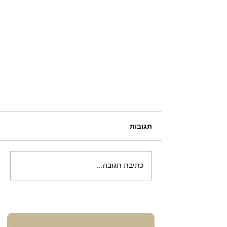
תגובות
כתיבת תגובה...
זוגיות ונישואים עם בן זוג שנוסע
לעבודה בחו"ל