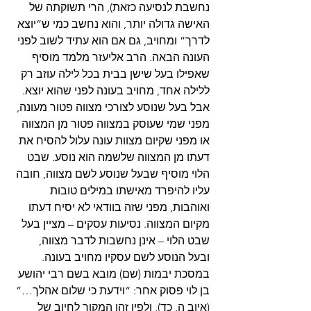
נחשבת לנסיעה כזאת), הרי תשוקתה של 
האישה גדולה יותר, והוא נחשב כמי ש”יוצא 
לדרך” ומחויב, גם אם הוא עתיד לשוב לפני 
העונה הבאה. הרב אליעזר מלמד מוסיף 
שאפילו בעל שישן בבית בכל לילה עוזב רק 
ללילה אחד, מחויב בעונה לפני שהוא יוצא. 
אבל בעל שנוסע לצורכי מצווה פטור מעונה, 
מפני שמי שעוסק במצווה פטור מן המצווה 
או מפני שקיום מצוות עונה עלול להסיח את 
דעתו מן המצווה שלשמה הוא נוסע. שבט 
הלוי מוסיף שבעל שנוסע לשם מצווה, חובה 
עליו להיפרד מאישתו במילים טובות 
ואוהבות, מפני שזה בוודאי לא יסיח דעתו 
מקיום המצווה. נסיעות עסקים – מציין בעל 
שבט הלוי – אינן נחשבות לדבר מצווה, 
ובעל הנוסע לשם עסקיו מחויב בעונה.
במסכת יבמות (שם) מובא בשם רבי יהושע 
בן לוי פסוק אחר: “וידעת כי שלום אהלך…” 
(איוב ה, כד), ולפיו זהו המקור לחיוב של 