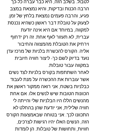
לטבול. בשלב הזה, היא כבר עברה כל-כך 
הרבה הכנות ובדיקות, והיא נמצאת במצב 
פגיע, והרבה פעמים נמצאת בלחץ של זמן. 
לצעוק על טובלת דבר ראשון כשהיא נכנסת 
למקווה, במיוחד אם היא אינה יודעת 
עברית, לא תעזור לאף אחת. זה רק ידחוף 
וירחיק את הטובלת מהמצווה והחיבור 
אליה. הקורס להכשרת בלניות של מרכז עדן 
נועד בדיוק לשם כך- ליצור חוויה חיובית 
במקווה עבור טובלות. 
לאחר השתתפות בקורס בלניות לצד נשים 
אשר עוברות את ההכשרה על מנת לעבוד 
כבלניות בשטח, אני רואה ממקור ראשון את 
הכוונות הטובות שיש לנשים אלו. אם אחת 
מהנשים הללו היו הבלניות שלי והייתה לי 
חוויה שלילית, אני יודעת שהן בהחלט לא 
התכוונו לכך. אני בטוחה שבאמצעות הקורס 
הזה, הנשים האלו יהיו רגישות לצרכים, 
חוויות, ותחושות של טובלות. הן לומדות 