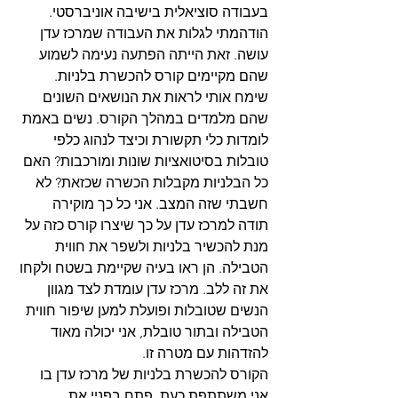
בעבודה סוציאלית בישיבה אוניברסטי. 
הודהמתי לגלות את העבודה שמרכז עדן 
עושה. זאת הייתה הפתעה נעימה לשמוע 
שהם מקיימים קורס להכשרת בלניות. 
שימח אותי לראות את הנושאים השונים 
שהם מלמדים במהלך הקורס. נשים באמת 
לומדות כלי תקשורת וכיצד לנהוג כלפי 
טובלות בסיטואציות שונות ומורכבות? האם 
כל הבלניות מקבלות הכשרה שכזאת? לא 
חשבתי שזה המצב. אני כל כך מוקירה 
תודה למרכז עדן על כך שיצרו קורס כזה על 
מנת להכשיר בלניות ולשפר את חווית 
הטבילה. הן ראו בעיה שקיימת בשטח ולקחו 
את זה ללב. מרכז עדן עומדת לצד מגוון 
הנשים שטובלות ופועלת למען שיפור חווית 
הטבילה ובתור טובלת, אני יכולה מאוד 
להזדהות עם מטרה זו.
הקורס להכשרת בלניות של מרכז עדן בו 
אני משתתפת כעת, פתח בפניי את 