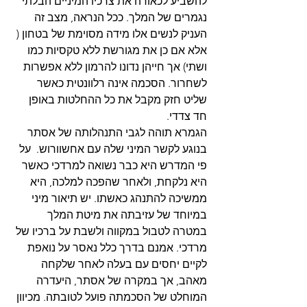
להשביע לכאורה את צרכיו המיניים הבלתי 
נגמרים של המלך. ככל הנראה, מצב זה 
העניק לנשים אלו מידה מסוימת של בטחון ( 
אלא אם כן את מגורשת ללא טקסיות כמו 
ושתי) אך חייהן נדונו להרמון ללא אפשרות 
לשחרור. הסכמה אינה רלוונטית כאשר 
שליט חזק מקבל את כל ההחלטות באופן 
חד צדדי.
הגמרא תוהה לגבי התנהלותה של אסתר 
בנוגע לקשר המיני שלה עם אחשוורוש.  על 
פי המדרש היא כבר נשואה למרדכי כאשר 
היא נלקחת, ולאחר שהפכה למלכה, היא 
ממשיכה להתנהג כאשתו. יש תיאור מיני 
במיוחד של עזיבתה את מיטת המלך 
במטרה לטבול במקווה ולשבת על ברכיו של 
מרדכי. אמנם בדרך כלל נאסר על נואפת 
לקיים יחסים עם בעלה לאחר שלקחה 
מאהב, אך במקרה של אסתר, היעדרה 
המוחלט של הסכמתה פועל לטובתה. מכיוון 