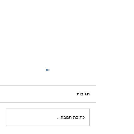
תגובות
כתיבת תגובה...
לתמוך בסובלים
מאנורקסיה במהלך פסח