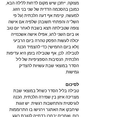
מצוקה, ייתכן שיש מקום לדחות ללילה הבא, 
כמובן בהסכמה הדדית של שני בני הזוג. 
למעשה, קיימת אף דעה הלכתית (על פי 
השל"ה והפתחי תשובה) שלפיה אם אישה 
צופה שטבילתה תצא בשבת לאחר יום טוב 
או ביום השני לחג, אפילו אישה אשכנזייה 
יכולה לעשות הפסק טהרה ביום הרביעי 
(ולא ביום החמישי) כדי להצמיד הכנה 
לטבילה. לכן, אף שטבילה בזמן היא עדיפות 
הלכתית, הנסיבות הספציפיות של ליל 
הסדר במוצאי שבת עשויות להצדיק 
גמישות.
לסיכום
טבילה בליל הסדר כשחל במוצאי שבת 
מצריכה איזון בין שמירה הלכתית, הכנה 
לוגיסטית והתחשבות רגשית. יש זוגות 
שיחבקו את האתגר וירגישו בו התרוממות 
רוח, ואחרים יבחרו בדחייה לטובת רוגע 