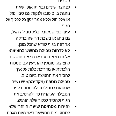
קשרים.
לצחצח שיניים (באותו אופן שאת 
נוהגת ביום טוב) ולנקות עם סבון נוזלי 
או אלכוהול (ללא צמר גפן) כל לכלוך על 
הגוף.
עיון
: כפי שמקובל בליל טבילה רגיל, 
גם בחג או בשבת דרושה בדיקה 
אחרונה בגוף לוודא שהכל מוכן.
לא לדחות טבילה מחשש לחציצה
:
אל תדחי את הטבילה כי את חוששת 
לחציצה. מומלץ להתייעץ עם סמכות 
הלכתית או מדריכת כלות על איך 
להסיר את החציצה ביום טוב.
טבילה נוספת (מקדימה):
 יש נשים 
שנהוגות לטבול טבילה נוספת לפני 
הטבילה העיקרית כדי להרטיב את 
הגוף ולהסיר לכלוך שלא הורגש.
זהירות מסחיטת שיער:
 היזהרי שלא 
לסחוט מים מהשיער באמצעות מגבת.