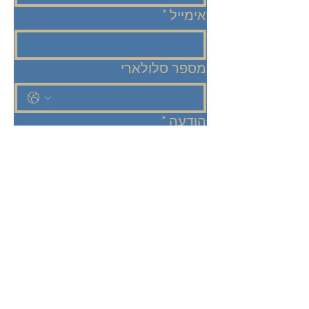
אימייל
*
מספר סלולארי
הודעה
*
שלח
אני רוצה להישאר מעודכנ/ת! 
שלחו אליי מיילים בנושא תכניות, 
אירועים ועדכונים ממרכז עדן.