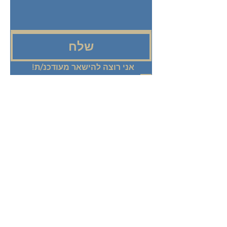
שלח
אני רוצה להישאר מעודכנ/ת! 
שלחו אליי מיילים בנושא תכניות, 
אירועים ועדכונים ממרכז עדן.
+972 58-555-8821
info@theedencenter.co
m