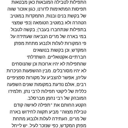
התפילות לטבילה המובאות כאן מבטאות 
תפיסות המתאימות לדורנו, כגון אזכור שווה 
של בקשת בנים ובנות, התמקדות במוטיב 
הטהרה ולא במוטיב הטומאה (כפי שמצוי 
בתפילות שנתחברו בעבר); בקשה לטבול 
במי בארה של מרים הנביאה שעתידה על 
פי המקורות לעלות ולנבוע מתחת מפתן 
המקדש; וכן בקשות בנושאים 
חברתיים-אקטואליים. השתדלתי 
שהתפילות לא יהיו ארוכות וכן שהנוסחים 
לא יהיו מסורבלים. מבין ההשפעות הניכרות 
עליהן, אפשר להצביע על מקורות ספציפיים 
רבים, אולם נודעת במקומות שונים השפעה 
כללית של ליקוטי תפילות לרבי נתן, תלמידו 
המובהק של רבי נחמן מברסלב.
הקטע החותם את "תפילה לאישה קודם 
טבילת מצווה" מביע תקווה לחידוש בארה 
של מרים, העתידה לעלות ולנבוע מתחת 
מפתן המקדש, כפי שנזכר לעיל. יש לייחל 