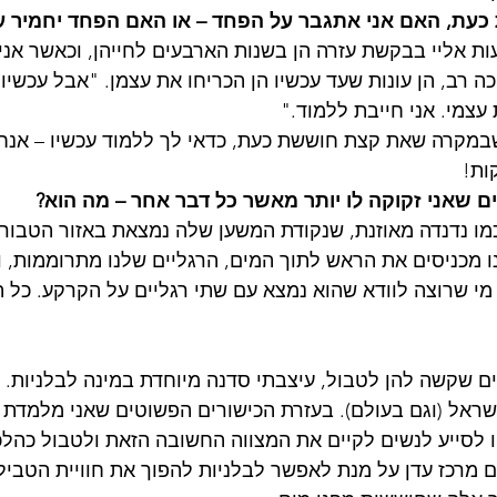
כעת, האם אני אתגבר על הפחד – או האם הפחד יחמיר ע
ות אליי בבקשת עזרה הן בשנות הארבעים לחייהן, וכאשר אני 
כה רב, הן עונות שעד עכשיו הן הכריחו את עצמן. "אבל עכשיו 
עצמי. אני חייבת ללמוד."
במקרה שאת קצת חוששת כעת, כדאי לך ללמוד עכשיו – אנחנ
ם שאני זקוקה לו יותר מאשר כל דבר אחר – מה הוא?
כמו נדנדה מאוזנת, שנקודת המשען שלה נמצאת באזור הטבור
 מכניסים את הראש לתוך המים, הרגליים שלנו מתרוממות, ו
מי שרוצה לוודא שהוא נמצא עם שתי רגליים על הקרקע. כל ה
ם שקשה להן לטבול, עיצבתי סדנה מיוחדת במינה לבלניות. ה
ראל (וגם בעולם). בעזרת הכישורים הפשוטים שאני מלמדת 
 לסייע לנשים לקיים את המצווה החשובה הזאת ולטבול כהלכה
 מרכז עדן על מנת לאפשר לבלניות להפוך את חוויית הטביל