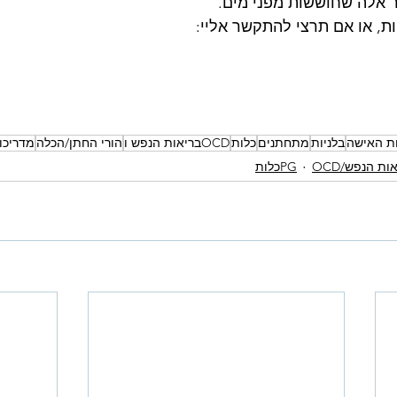
ור אלה שחוששות מפני מים.
ת, או אם תרצי להתקשר אליי:
ת האישה
בלניות
מתחתנים
כלות
OCDבריאות הנפש ו
הורי החתן/הכלה
מדריכו
PGכלות