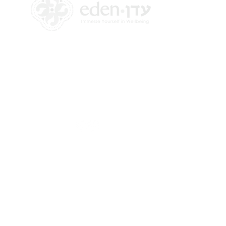
+972 58-555-8821
info@theedencenter.com
כתובת המשרד:
האומן 18, קומה 2
תלפיות, ירושלים
​כתובת דואר:
רבדים 2