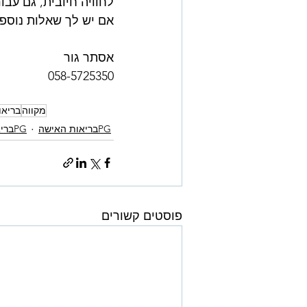
לחוויה חיובית, גם עב
אם יש לך שאלות נוספו
אסתר גור
058-5725350
מקווה
בריאו
PGבריאות האישה
PGבריאות הנפש/OCD
פוסטים קשורים