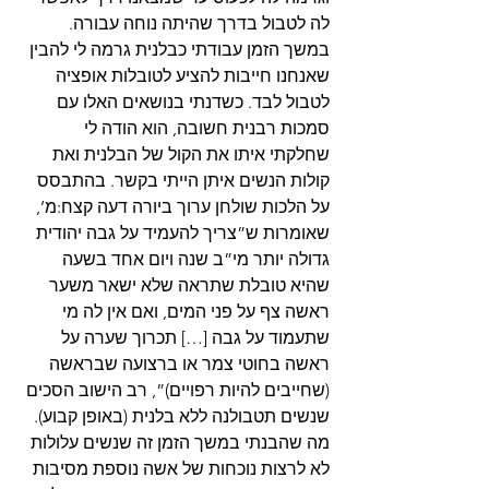
לה לטבול בדרך שהיתה נוחה עבורה.
במשך הזמן עבודתי כבלנית גרמה לי להבין 
שאנחנו חייבות להציע לטובלות אופציה 
לטבול לבד. כשדנתי בנושאים האלו עם 
סמכות רבנית חשובה, הוא הודה לי 
שחלקתי איתו את הקול של הבלנית ואת 
קולות הנשים איתן הייתי בקשר. בהתבסס 
על הלכות שולחן ערוך ביורה דעה קצח:מ’, 
שאומרות ש”צריך להעמיד על גבה יהודית 
גדולה יותר מי”ב שנה ויום אחד בשעה 
שהיא טובלת שתראה שלא ישאר משער 
ראשה צף על פני המים, ואם אין לה מי 
שתעמוד על גבה […] תכרוך שערה על 
ראשה בחוטי צמר או ברצועה שבראשה 
(שחייבים להיות רפויים)”, רב הישוב הסכים 
שנשים תטבולנה ללא בלנית (באופן קבוע).
מה שהבנתי במשך הזמן זה שנשים עלולות 
לא לרצות נוכחות של אשה נוספת מסיבות 