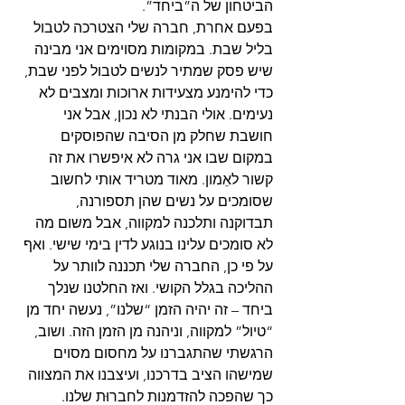
הביטחון של ה”ביחד”.
בפעם אחרת, חברה שלי הצטרכה לטבול 
בליל שבת. במקומות מסוימים אני מבינה 
שיש פסק שמתיר לנשים לטבול לפני שבת, 
כדי להימנע מצעידות ארוכות ומצבים לא 
נעימים. אולי הבנתי לא נכון, אבל אני 
חושבת שחלק מן הסיבה שהפוסקים 
במקום שבו אני גרה לא איפשרו את זה 
קשור לאֵמון. מאוד מטריד אותי לחשוב 
שסומכים על נשים שהן תספורנה, 
תבדוקנה ותלכנה למקווה, אבל משום מה 
לא סומכים עלינו בנוגע לדין בימי שישי. ואף 
על פי כן, החברה שלי תכננה לוותר על 
ההליכה בגלל הקושי. ואז החלטנו שנלך 
ביחד – זה יהיה הזמן “שלנו”, נעשה יחד מן 
“טיול” למקווה, וניהנה מן הזמן הזה. ושוב, 
הרגשתי שהתגברנו על מחסום מסוים 
שמישהו הציב בדרכנו, ועיצבנו את המצווה 
כך שהפכה להזדמנות לחברוּת שלנו.