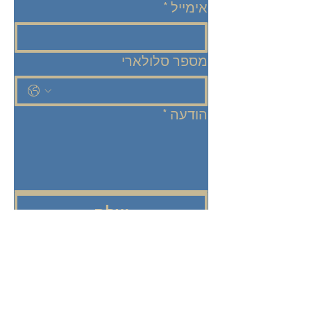
אימייל
*
מספר סלולארי
הודעה
*
שלח
אני רוצה להישאר מעודכנ/ת! 
שלחו אליי מיילים בנושא תכניות, 
אירועים ועדכונים ממרכז עדן.