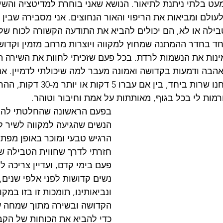
מעט בלתי ניתנת לתיאור. הנושא שאני בוחרת למדיטציה והשי
לם ומביאות את הריפוי והאור הנחוצים. אני מסבירה שבין אם
ילה או לא, הם יכולים להביא את התודעה הקשורה לכוח של 
חד בחדר ההמתנה שמחוץ למקווה ויוצרות מרחב מזמין וקדוש כ
נות את הנשמות לרדת. בכל פעם שזכיתי לחוות את השירה היי
הבה ודמעות בקדושה ואמונה מעבר למה שיכולתי לדמיין. אני
כי במשך כל הזמן שאנחנו שרות ביחד, בי
רמות לי בכל בגוף, מאותתות על אמת וחיבור וטוהר.
בפעם הראשונה שהחלטתי להצ
הנשים שהגיעה למקווה לשיר לפ
הרגיש טבעי ומוכר באופן מפתיע
חזרתי לדרך שחווית הטבילה של
פעם בימי קדם, ועדיין צריכה לה
נשים קדושות לפני אלפי שנים, 
ונביאותינו, תומכות זו בזו במקו
הקדושה ובשירה מתוך שמחה עמ
כדי להביא את הכוחות של הקב