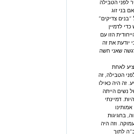
ר לפני הטבילה 
 בני זוג 
“בנים צדיקים” 
די לדמיין 
חודית הזו עם 
 יודעת את זה 
ן אם עברו 5 דקות או יותר מ-30 דקות, ההרגשה שאני חשה 
יע לאחת 
ני הטבילה, זה 
. זה היה כאילו 
 נשים הייתה 
יות. דמיינתי 
אמותינו 
וה, בחגיגות 
וקה. וזה היה 
”ה לתוך 