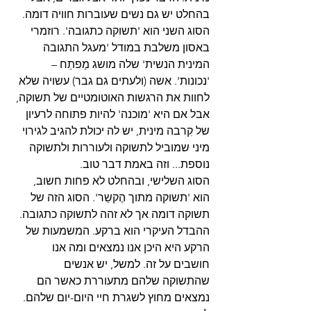
בהחלט יש גם נשים שעוברות חוויה דומה.
הסוג השני הוא 'תשוקה כתגובה'. רוזמרי 
באסון משלבת במודל 'מעגל התגובה 
המינית הנשית' שלה מושג מַפתֵח – 
'נכונות'. אשה (ולעתים גם גבר) עשויה שלא 
לחוות את הרגשות האוטומטיים של תשוקה, 
אבל אם היא 'מוכנה' להיות פתוחה לרעיון 
של קִרבה מינית, יש לה יכולת להגיב לגירוי 
מיני שמוביל לתשוקה ולעוררות ולתשוקה 
נוספת... וזה באמת דבר טוב.
הסוג השלישי, ובהחלט לא פחות חשוב, 
הוא 'תשוקה מתוך הֶקשֵר'. הסוג הזה של 
תשוקה דומה אך לא זהה לתשוקה כתגובה. 
ההבדל העיקרי הוא ברקע. המשמעות של 
הרקע היא היכן אנו נמצאים ומה אנו 
חושבים על זה. למשל, יש אנשים 
שהתשוקה שלהם מתעוררת כאשר הם 
נמצאים מחוץ לשגרת חיי היום-יום שלהם. 