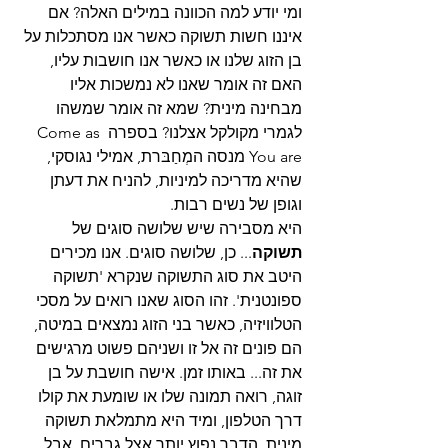
ומי יודע למה הכוונה במילים האלה? אם 
איננו חשות תשוקה כאשר אנו מסתכלות על 
בן הזוג שלנו או כאשר אנו חושבות עליו, 
האם זה אומר שאנו לא נמשכות אליו 
מבחינה מינית? שמא זה אומר שמשהו 
לגמרי מקולקל אצלנו? בספרה Come as 
You are מנסה המְחַבּרת, אמילי נגוסקי, 
שהיא מדריכה למיניות, להניח את דעתן 
וגופן של נשים רבות.
היא מסבירה שיש שלושה סוגים של 
תשוקה
... כן, שלושה סוגים. אנו מכירים 
היטב את סוג התשוקה שנקרא 'תשוקה 
ספונטנית'. זהו הסוג שאנו רואים על מסכי 
הטלוויזיה, כאשר בני הזוג נמצאים במיטה, 
הם פונים זה אל זו ושניהם פשוט מרגישים 
את זה... באותו זמן. אישה חושבת על בן 
זוגה, רואה תמונה שלו או שומעת את קולו 
דרך הטלפון, ומיד היא מתמלאת תשוקה 
מינית. הדבר נפוץ יותר אצל גברים, אבל 