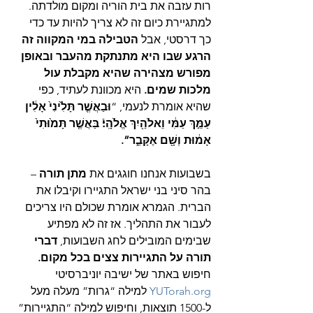
רות עזבה את בית הוריה ומקום מולדתה. 
למתגיירת כיום זה לא צריך להיות עד כדי 
כך דרסטי, אבל 
הטבילה במי המקווה זה 
הרגע שבו היא מתנתקת מהעבר ובאופן 
מפורש מצהירה שהיא מקבלת עול 
מלכות שמים. 
היא מכוונת לעתיד, כפי 
שהיא אומרת לנעמי, “
וּבַאֲשֶׁ֤ר תָּלִ֙ינִי֙ אָלִ֔ין 
עַמֵּ֣ךְ עַמִּ֔י וֵאלֹהַ֖יִךְ אֱלֹהָֽי׃ֿ בַּאֲשֶׁ֤ר תָּמ֙וּתִי֙ 
אָמ֔וּת וְשָׁ֖ם אֶקָּבֵ֑ר”.
בשבועות אנחנו חוגגים את 
מתן תורה
 – 
בהר סיני בני ישראל התגיירו וקיבלו את 
הברית. הגמרא אומרת שכולם היו צריכים 
לעבור את התהליך. אז זה לא מפתיע 
שבימים המובילים לחג השבועות,
 דברי 
תורה על התגיירות צצים בכל מקום.
חיפוש באתר של ישיבה יוניברסיטי 
YUTorah.org
 למילה “גרות” מעלה מעל 
ל-1500 תוצאות, וחיפוש למילה “התגיירות” 