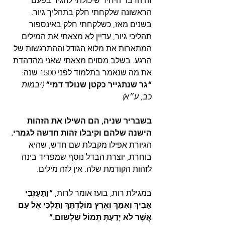
זה הדבר היחיד שיכולתי להגיד בפעם 
הראשונה שלקחתי חלק בתהליך גיור. 
בשנים מאז, כשלקחתי חלק באינספור 
תהליכי גיור, עדיין לא מצאתי את המילים 
המתארות את מלוא הגודל וההתרגשות של 
הרגע. בשלב מסוים מצאתי שאני מהדהדת 
את מה שנאמר בתלמוד לפני 1500 שנה:
“גר שנתגייר כקטן שנולד דמי” 
(יבמות 
כב, ע״א)
בשבריר שניה, הם השילו את הזהות 
הישנה שלהם וקיבלו זהות חדשה לגמרי.
הגיורת אפילו מקבלת שם חדש, שהיא 
בוחרת, יוצרת הבדל נוסף שמפריד בינה 
לזהות הקודמת שלה. אין לזה מילים.
במגילת רות, בועז אומר לרות, 
“וַתַּעַזְבִי 
אָבִיךְ וְאִמֵּךְ וְאֶרֶץ מוֹלַדְתֵּךְ וַתֵּלְכִי אֶל עַם 
אֲשֶׁר לֹא יָדַעַתְּ תְּמוֹל שִׁלְשׁוֹם.”