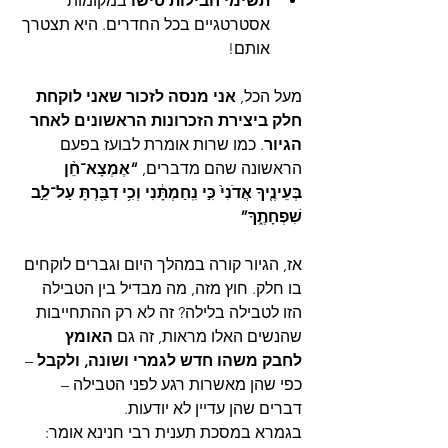
תשימי חבילות טישו
 במקומות 
אסטרטגיים בכל החדרים. היא תצטרך 
אותם!
מעל הכל, 
אני מנסה לזכור שאני לוקחת 
חלק ביצירת הזכרונות הראשונים לאחר 
הגיור
. כמו שרות אומרת לבועז בפעם 
הראשונה שהם מדברים, 
“אֶמְצָא־חֵ֨ן 
בְּעֵינֶ֤יךָ אֲדֹנִי֙ כִּ֣י נִֽחַמְתָּ֔נִי וְכִ֥י דִבַּ֖רְתָּ עַל־לֵ֣ב 
שִׁפְחָתֶ֑ךָ”
אז, הגיור קורה במהלך היום וגברים לוקחים 
בו חלק. חוץ מזה, מה מבדיל בין הטבילה 
הזו לטבילה בלילה? זה לא רק ההתחייבות 
שהנשים האלו מראות, זה גם 
האומץ 
לחבק משהו חדש לגמרי ושונה, ולקבל
 – 
כפי שהן מאשרות רגע לפני הטבילה – 
דברים שהן עדיין לא יודעות.
בגמרא במסכת תענית רבי חנינא אומר: 