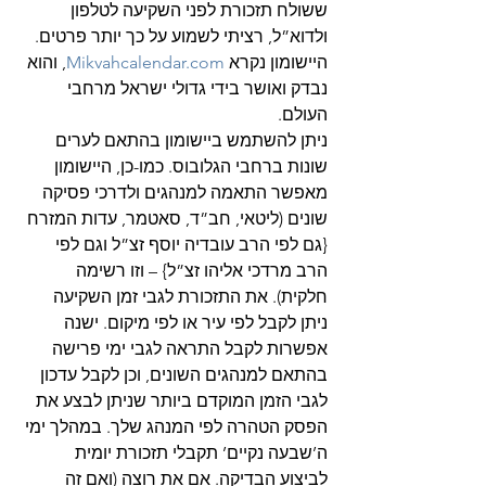
ששולח תזכורת לפני השקיעה לטלפון 
ולדוא”ל, רציתי לשמוע על כך יותר פרטים.
היישומון נקרא 
Mikvahcalendar.com
, והוא 
נבדק ואושר בידי גדולי ישראל מרחבי 
העולם.
ניתן להשתמש ביישומון בהתאם לערים 
שונות ברחבי הגלובוס. כמו-כן, היישומון 
מאפשר התאמה למנהגים ולדרכי פסיקה 
שונים (ליטאי, חב”ד, סאטמר, עדות המזרח 
{גם לפי הרב עובדיה יוסף זצ”ל וגם לפי 
הרב מרדכי אליהו זצ”ל} – וזו רשימה 
חלקית). את התזכורת לגבי זמן השקיעה 
ניתן לקבל לפי עיר או לפי מיקום. ישנה 
אפשרות לקבל התראה לגבי ימי פרישה 
בהתאם למנהגים השונים, וכן לקבל עדכון 
לגבי הזמן המוקדם ביותר שניתן לבצע את 
הפסק הטהרה לפי המנהג שלך. במהלך ימי 
ה’שבעה נקיים’ תקבלי תזכורת יומית 
לביצוע הבדיקה. אם את רוצה (ואם זה 