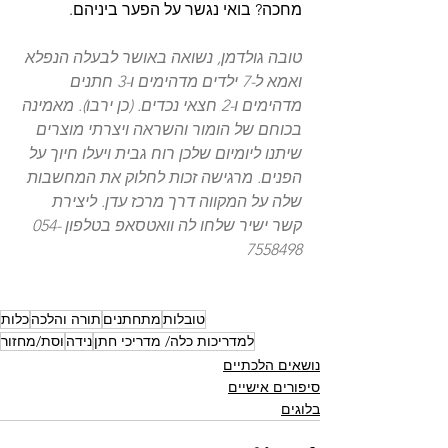
מחכה? בואי נגשר על הפער ביניהם.
טובה גולדמן, נשואה באושר לבעלה הנפלא 
ואמא ל-7 ילדים מדהימים ו-3 חתנים 
מדהימים ו-2 חצאי נכדים. (כן ירבו). מאמינה 
בכוחם של הומור והשראה ויצרתי מוצרים 
שיתנו ליומיום שלכן רוח גבית ויעלו חיוך על 
הפנים. מרגישה זכות לחלוק את המחשבות 
שלה על המקווה דרך מרכז עדן. ליצירת 
קשר ישיר שלחו לה וואטסאפ בטלפון 054-
7558498
טובלות
מתחתנים
תורה והלכה
כלות
למדריכות כלה/ מדריכי חתן
נידה
וסת/מחזור
נושאים הלכתיים
סיפורים אישיים
בלוגים