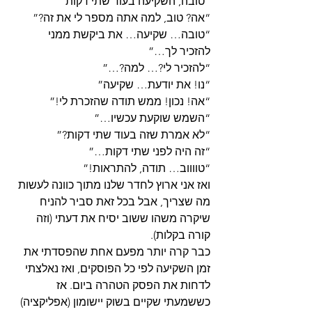
“טובה, השקיעה בעוד שתי דקות”
“אה? טוב, למה אתה מספר לי את זה?”
“טובה… שקיעה… את ביקשת ממני 
להזכיר לך…”
“להזכיר לי?… למה?…”
“נו! את יודעת… שקיעה”
“אה! נכון! ממש תודה שהזכרת לי!”
“השמש שוקעת עכשיו…”
“לא אמרת שזה בעוד שתי דקות?”
“זה היה לפני שתי דקות…”
“טווווב… תודה, להתראות!”
ואז אני ארוץ לחדר שלנו מתוך כוונה לעשות 
מה שצריך, אבל בכל זאת סביר להניח 
שיקרה משהו ששוב יסיח את דעתי (וזה 
קורה בקלות).
כבר קרה יותר מפעם אחת שהפסדתי את 
זמן השקיעה לפי כל הפוסקים, ואז נאלצתי 
לדחות את הפסק הטהרה ביום. אז 
כששמעתי שקיים בשוק יישומון (אפליקציה) 