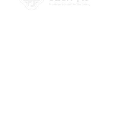
+972 58-555-8821
info@theedencenter.com
כתובת המשרד:
האומן 18, קומה 2
תלפיות, ירושלים
​כתובת דואר:
רבדים 2
ירושלים, ישראל