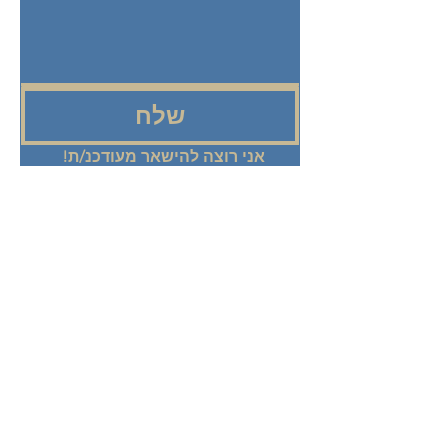
שלח
אני רוצה להישאר מעודכנ/ת! 
שלחו אליי מיילים בנושא תכניות, 
אירועים ועדכונים ממרכז עדן.
+972 58-555-8821
info@theedencenter.co
m