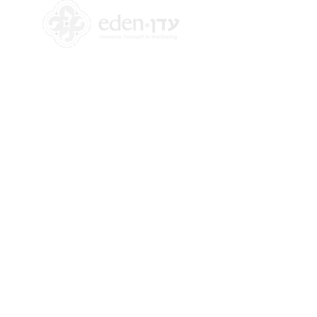
+972 58-555-8821
info@theedencenter.co
m
כתובת המשרד:
האומן 18, קומה 2
תלפיות, ירושלים
​כתובת דואר:
רבדים 2
ירושלים, ישראל
9339113