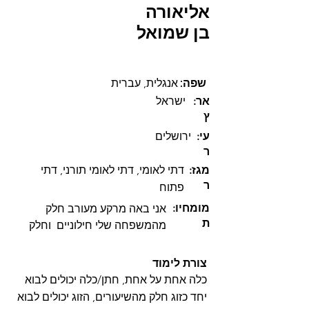
אליאורה
בן שמואל
:שפה
אנגלית, עברית
:אר
ישראל
ץ
:עי
ירושלים
ר
:מגז
דתי לאומי, דתי לאומי תורני, דתי
ר
פתוח
:מומחיו
אני באה מרקע מעורב חלק 
ת
מהמשפחה שלי חילוניים  וחלק 
חרדיים אני גמישה, ומסתדרת 
עם שני האוכלוסיות. אני חושבת 
צורת לימוד
שהמומחיות שלי זה נישואים עם 
כלה אחת על אחת, חתן/כלה יכולים לבוא
מישהו מרקע שונה דתית, כי 
יחד כזוג חלק מהשיעורים, הזוג יכולים לבוא
התחתנתי עם בעל תשובה, וכך 