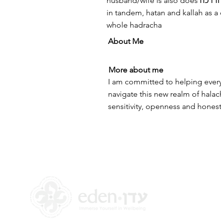
husband/wife is also does הדרכה and we teach
in tandem, hatan and kallah as a
whole hadracha
About Me
More about me
I am committed to helping every
navigate this new realm of halac
sensitivity, openness and honest