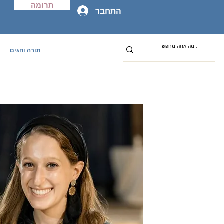
תרומה
התחבר
תורה וחגים