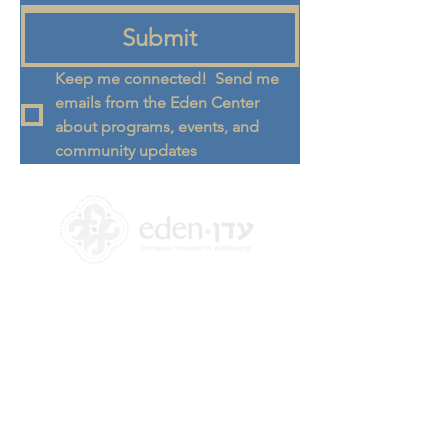
Submit
Keep me connected!  Send me 
emails from the Eden Center 
about programs, events, and 
community updates
+972 58-555-8821
info@theedencenter.co
m