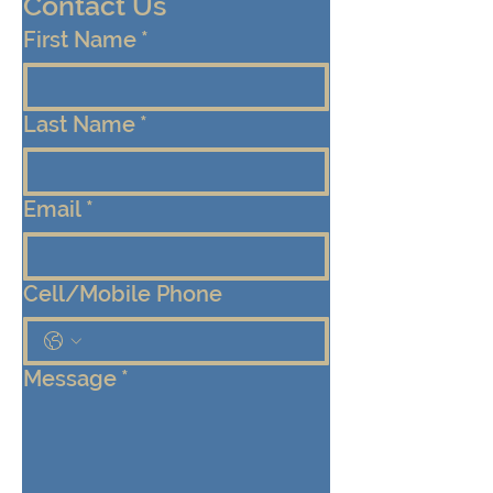
Contact Us
First Name
*
Last Name
*
Email
*
Cell/Mobile Phone
Message
*