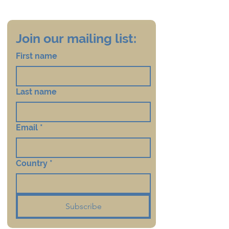
Join our mailing list:
First name
Last name
Email
*
Country
*
Subscribe