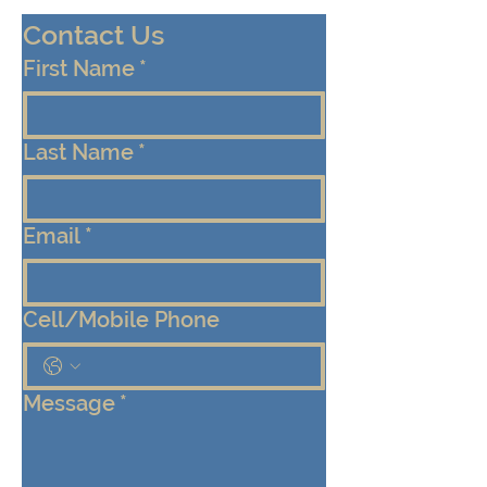
Contact Us
First Name
*
Last Name
*
Email
*
Cell/Mobile Phone
Message
*