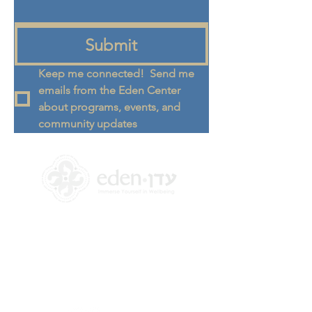
Submit
Keep me connected!  Send me 
emails from the Eden Center 
about programs, events, and 
community updates
+972 58-555-8821
info@theedencenter.co
m