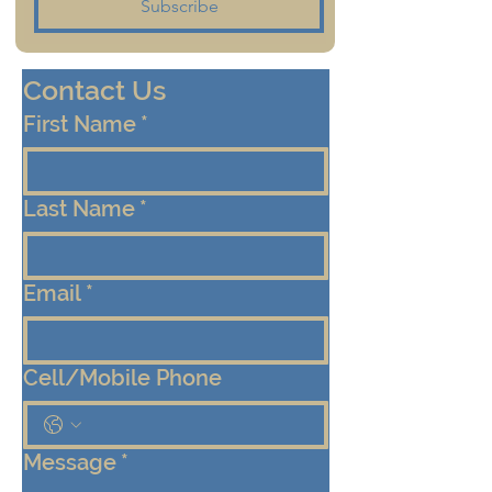
Subscribe
Contact Us
First Name
*
Last Name
*
Email
*
Cell/Mobile Phone
Message
*