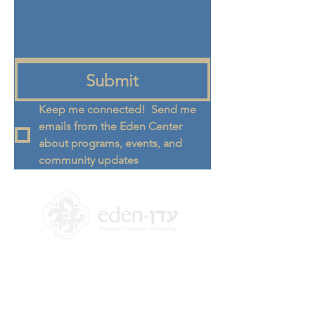
Submit
Keep me connected!  Send me 
emails from the Eden Center 
about programs, events, and 
community updates
+972 58-555-8821
info@theedencenter.co
m