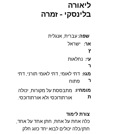
ליאורה
בלינסקי - זמרה
:שפה
עברית, אנגלית
:אר
ישראל
ץ
:עי
נחלאות
ר
:מגז
דתי לאומי, דתי לאומי תורני, דתי
ר
פתוח
:מומחיו
מתבססת על מקורות, יכולה 
ת
אורתודוכסי ולא אורתודוכסי. 
פתוחה לבעלי תשובה, וגם לזוגות 
LGBTQואינדבידואלים מקהילת ה
צורת לימוד
כלה אחת על אחת, חתן אחד על אחד,
חתן/כלה יכולים לבוא יחד כזוג חלק