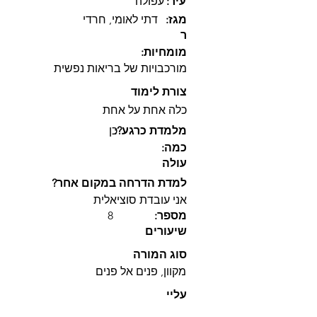
:עיר
עפולה
:מגז
דתי לאומי, חרדי
ר
:מומחיות
מורכבויות של בריאות נפשית
צורת לימוד
כלה אחת על אחת
:?מלמדת כרגע
כן
:כמה
עולה
?למדת הדרחה במקום אחר
אני עובדת סוציאלית
8
:מספר
שיעורים
סוג המורה
מקוון, פנים אל פנים
עליי