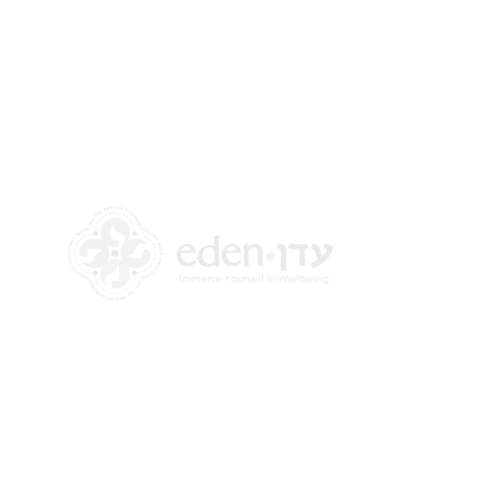
+972 58-555-8821
info@theedencenter.com