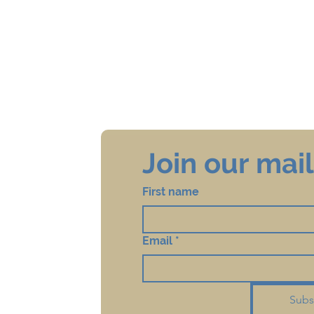
Join our maili
First name
Email
*
Subs