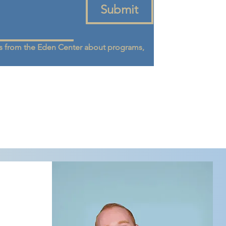
Submit
 from the Eden Center about programs, 