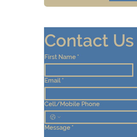
Contact Us
First Name
*
Email
*
Cell/Mobile Phone
Message
*