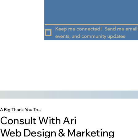
Keep me connected!  Send me emails
events, and community updates
A Big Thank You To...
Consult With Ari
Web Design & Marketing