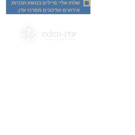
שלחו אליי מיילים בנושא תכניות, 
אירועים ועדכונים ממרכז עדן.
+972 58-555-8821
info@theedencenter.co
m
כתובת המשרד:
האומן 18, קומה 2
תלפיות, ירושלים