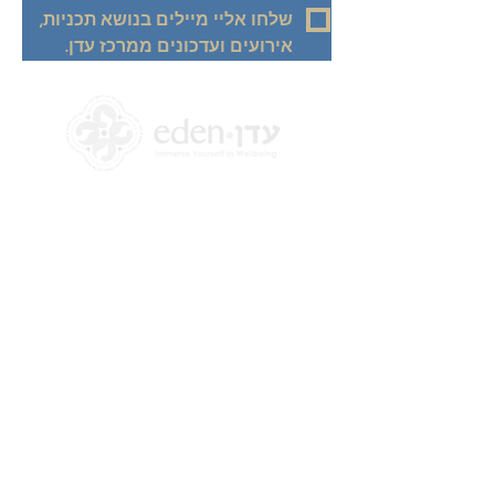
שלחו אליי מיילים בנושא תכניות, 
אירועים ועדכונים ממרכז עדן.
+972 58-555-8821
info@theedencenter.co
m
כתובת המשרד:
האומן 18, קומה 2
תלפיות, ירושלים