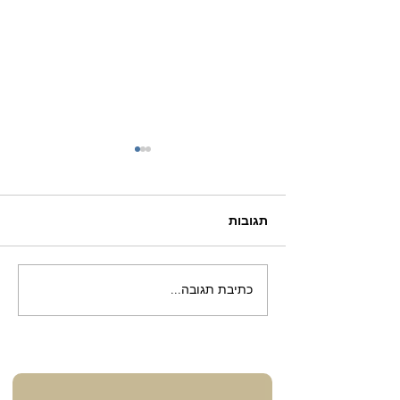
תגובות
כתיבת תגובה...
כשהמקווה פוגש טראומה –
מסע אישי של ריפוי