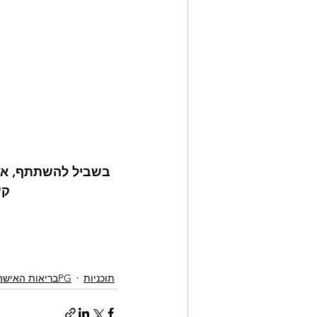
בשביל להשתתף, או ל
קש
תוכניות
PGבריאות האישה