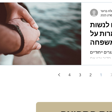
לה ברונר
 לנשות
רות על
שפחה
ים ייחודיים
סדיר ובין אם
ל לוח הזמנים
תים מפריע...
4
3
2
1