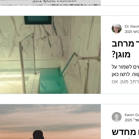
בניית החיים
מחדש.
Dr. Nao
ך מרחב
מוגן?
ים לשמור על
בטחונן במהלך הטבילה במקווה. לחצו כאן
ב מוגן. אנו
לות עבור...
Karen G
 מחדש