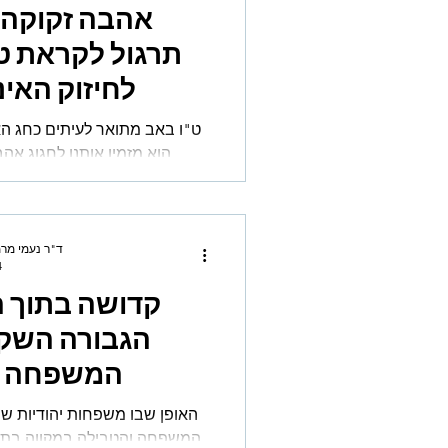
אהבה זקוקה 
תרגול לקראת ט
לחיזוק האינ
ה
ט"ו באב מתואר לעיתים כחג הא
הוא מזמין אותנו לחגוג אהבה
השמחה שבמציאת האדם שאיתו
את חיינו, או בוחרים בו מחדש, י
ד"ר נעמי מרמ
14
קדושה בתוך 
הגבורה השק
המשפחה ו
במקווה בתקופת 
האופן שבו משפחות יהודיות ש
המשפחה והטבילה במקווה בתק