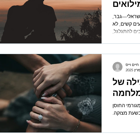
ילואים
ישראלי—גבר,
ים קשים, לא
ים להתגלגל,
ד מאיתנו,...
חיים וייס
ילה של
לחמה
מגורמי החוסן
בשעת מצוקה.